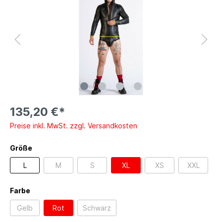
135,20 €*
Preise inkl. MwSt. zzgl. Versandkosten
Größe
L
M
S
XL
XS
XXL
Farbe
Gelb
Rot
Schwarz